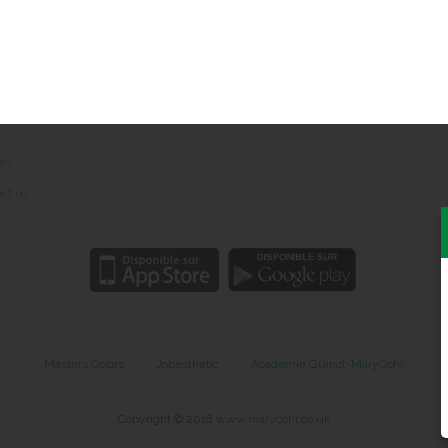
Réseaux sociaux
 notice
nal data protection
ers
ct us
Masters Colors
Jobesthetic
Academie Guinot-MaryCohr
Copyright © 2018
www.marycohr.co.uk