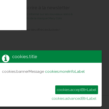
S'inscrire à la newsletter
Restez informé sur les nouveaux soins &
produits de la marque Mary Cohr
Recevez des offres exclusives !
cookies.title
cookies.bannerMessage
cookies.moreInfoLabel
cookies.acceptBtnLabel
cookies.advancedBtnLabel