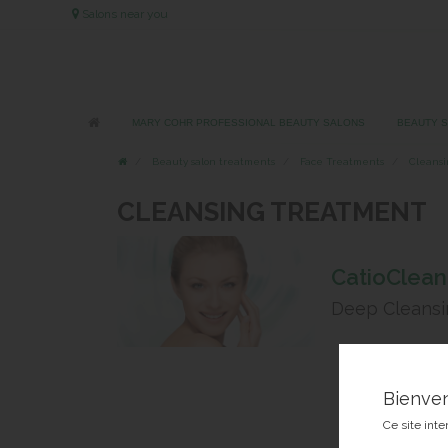
Salons near you
MARY COHR PROFESSIONAL BEAUTY SALONS
BEAUTY 
Beauty salon treatments
Face Treatments
Cleans
CLEANSING TREATMENT
CatioClean
Deep Cleansi
Bienve
Ce site inte