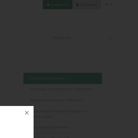
Espace Pro
Connexion
PL
Cleansing Treatment
Purifying, Anti-blemishes Treatment
Radiance-Enhancing Treatment
Customised Treatments based on
Beauty Goals
Anti-Ageing Treatments