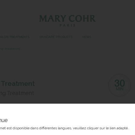
SALON TREATMENTS
SKINCARE PRODUCTS
NEWS
ing Treatment
 Treatment
ng Treatment
nue
rnet est disponible dans différentes langues, veuillez cliquer sur le lien adapté.