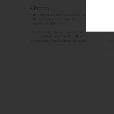
A Propos
Liens
Mary Cohr est une marque de Soins Dermo-
Legal
Esthétiques et Aromathérapie Beauté du
groupe Guinot-Mary Cohr.
Perso
Les Soins Mary Cohr sont proposés dans les
FAQ
Instituts de Beauté par des Esthéticiennes
formées comme des Docteurs en Beauté.
Care
Conta