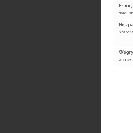
Francj
francusk
Hiszpa
hiszpańs
Węgry
węgiersk