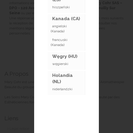
informations vous concernant en vous adressant à :
Mary Cohr SAS –
hiszpański
DPO - 120 Avenue Charles De Gaulle - 92200 Neuilly Sur
Seine
ou par email :
dpo@marycohr.com
.
Une réponse vous sera alors adressée dans un délai de 1 mois suivants
Kanada (CA)
la réception de la demande. Vous pouvez également consulter nos
angielski
mentions légales et notre charte de protection des données
(Kanada)
personnelles.
francuski
(Kanada)
Węgry (HU)
węgierski
A Propos
Holandia
(NL)
Mary Cohr est une marque de Soins Dermo-Esthétiques et Aromathérapie
Beauté du groupe Guinot-Mary Cohr.
niderlandzki
Les Soins Mary Cohr sont proposés dans les Instituts de Beauté par des
Esthéticiennes formées comme des Docteurs en Beauté.
Liens
Legal notice