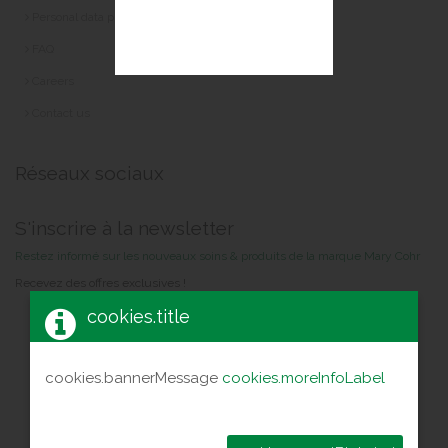
Personal data protection
FAQ
Careers
Contact us
Réseaux sociaux
S'inscrire à la newsletter
Restez informé sur les nouveaux soins & produits de la marque Mary Cohr
Recevez des offres exclusives !
cookies.title
cookies.bannerMessage
cookies.moreInfoLabel